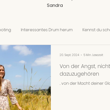
Sandra
ooting
Interessantes Drum herum
Kennst du schon
Fotostrecken zum Stöbern
Meine Veröffentlichung
20. Sept. 2024
5 Min. Lesezeit
Von der Angst, nic
dazuzugehören
... von der Macht deiner G