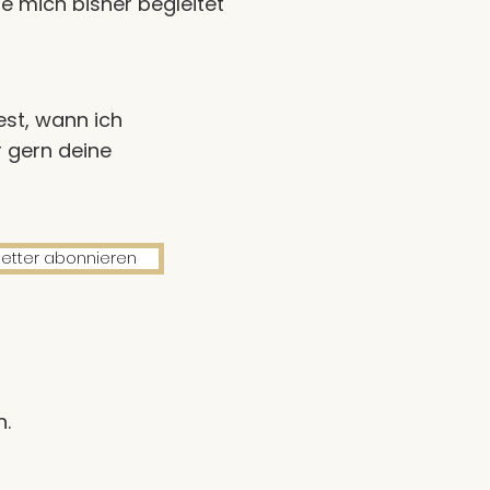
e mich bisher begleitet
st, wann ich
 gern deine
etter abonnieren
n.