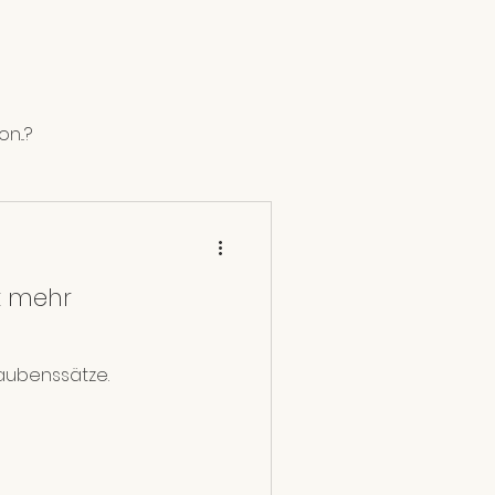
...?
en
ht mehr
laubenssätze.