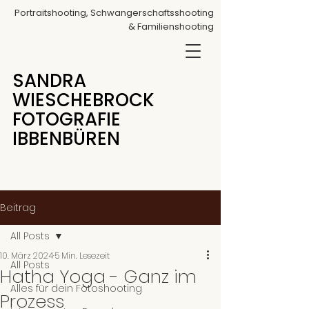
Portraitshooting, Schwangerschaftsshooting
& Familienshooting
SANDRA
WIESCHEBROCK
FOTOGRAFIE
IBBENBÜREN
Beitrag
All Posts
10. März 2024
5 Min. Lesezeit
All Posts
Hatha Yoga - Ganz im
Alles für dein Fotoshooting
Prozess