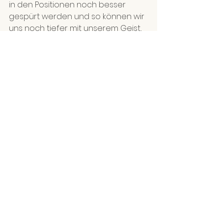
in den Positionen noch besser 
gespürt werden und so können wir 
uns noch tiefer mit unserem Geist, 
unserer Seele verbinden und all 
das wahrnehmen, was uns 
begegnet. Durch die Übung spüren 
wir auch im Alltag anders – und so 
überrascht uns plötzlich dieser 
Moment, wo wir genau wissen, wo 
uns unser Herz, unsere Intuition 
hinführen möchte. Wenn wir so 
mutig sind, dieser 
inneren Stimme
zu 
folgen
, öffnen sich für uns 
vielleicht ganz neue, wunderbare 
Türen.