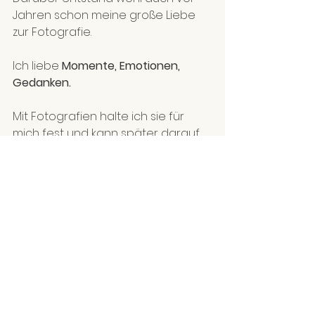
Jahren schon meine große Liebe 
zur Fotografie. 
Ich liebe 
Momente, Emotionen, 
Gedanken. 
Mit Fotografien halte ich sie für 
mich fest und kann später darauf 
zurückgreifen, wenn ich Zeit für 
mich und meinen Lebensweg 
haben möchte.
Es gibt sicherlich immer wieder 
Menschen um dich herum, die 
deine Eigenheiten „beschmunzeln“ 
oder unangenehm bewerten. Die 
das, was dir guttut, versuchen zu 
betiteln um es für sich selbst 