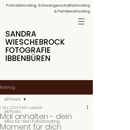
Portraitshooting, Schwangerschaftsshooting
& Familienshooting
SANDRA
WIESCHEBROCK
FOTOGRAFIE
IBBENBÜREN
Beitrag
All Posts
1. Dez. 2022
4 Min. Lesezeit
All Posts
Mal anhalten - dein
Alles für dein Fotoshooting
Moment für dich